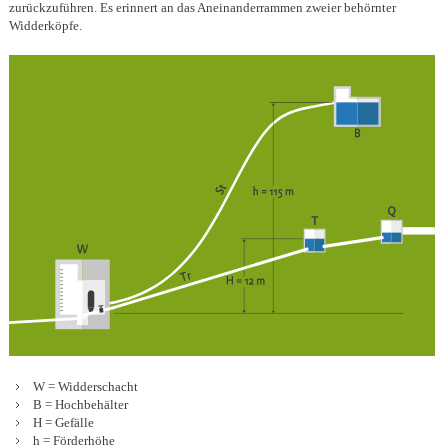
zurückzuführen. Es erinnert an das Aneinanderrammen zweier behörnter
Widderköpfe.
W
= Widderschacht
B
= Hochbehälter
H
= Gefälle
h
= Förderhöhe