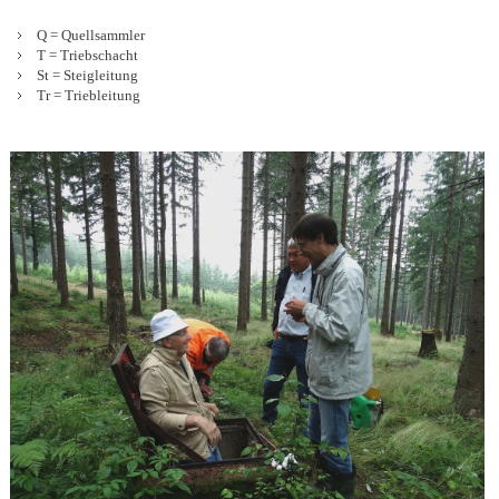
Q
= Quellsammler
T
= Triebschacht
St
= Steigleitung
Tr
= Triebleitung