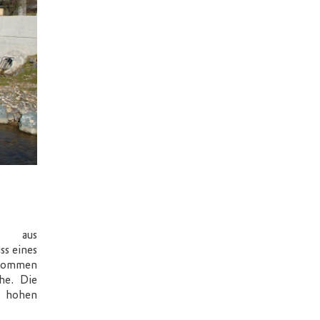
en aus
ss eines
 kommen
he. Die
i hohen