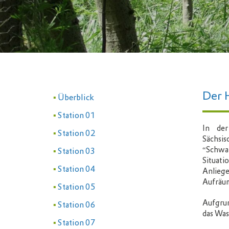
Der 
Überblick
Station 01
In der
Station 02
Sächsi
“Schwar
Station 03
Situat
Station 04
Anlieg
Aufräum
Station 05
Aufgrun
Station 06
das Wa
Station 07