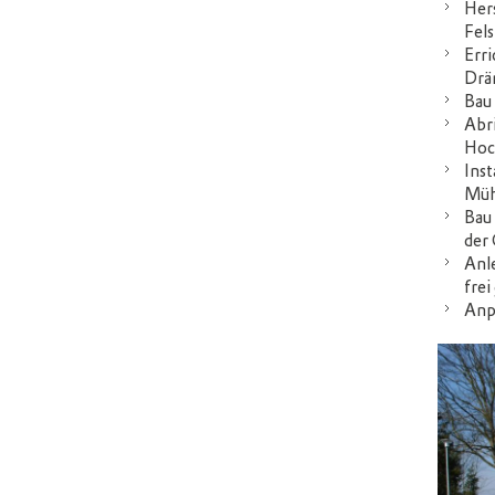
Hers
Fels
Err
Drä
Bau
Abr
Hoc
Inst
Müh
Bau
der
Anl
frei
Anp