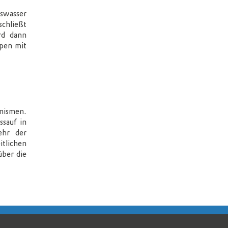
swasser
schließt
rd dann
pen mit
nismen.
sauf in
ehr der
tlichen
ber die