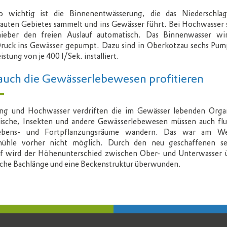
o wichtig ist die Binnenentwässerung,
die das Niederschlag
auten Gebietes sammelt und ins Gewässer
führt. Bei Hochwasser 
hieber den freien Auslauf automatisch.
Das Binnenwasser
wi
ruck ins Gewässer
gepumpt. Dazu sind
in Oberkotzau sechs
Pum
istung von je
400 l/Sek. installiert.
auch die Gewässerlebewesen profitieren
ng und Hochwasser verdriften die im Gewässer lebenden Orga
ische, Insekten und andere Gewässerlebewesen müssen auch flus
ebens- und Fortpflanzungsräume wandern. Das war am W
ühle vorher nicht möglich. Durch den neu geschaffenen sei
uf wird der Höhenunterschied zwischen Ober- und Unterwasser ü
iche Bachlänge und eine Beckenstruktur überwunden.