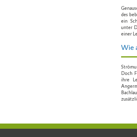
Genaus
des
beb
ein
Sc
unter
D
einer
Le
Wie 
Strömu
Doch F
ihre L
Angerm
Bachla
zusätzl