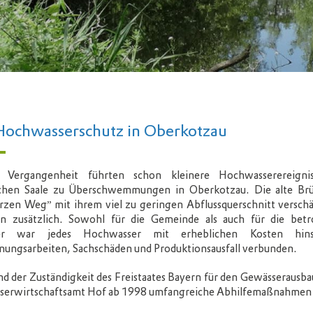
Hochwasserschutz in Oberkotzau
 Vergangenheit führten schon kleinere Hochwasserereigni
schen Saale zu Überschwemmungen in Oberkotzau. Die alte Br
zen Weg” mit ihrem viel zu geringen Abflussquerschnitt verschä
ion zusätzlich. Sowohl für die Gemeinde als auch für die betr
er war jedes Hochwasser mit erheblichen Kosten hinsi
ungsarbeiten, Sachschäden und Produktionsausfall verbunden.
d der Zuständigkeit des Freistaates Bayern für den Gewässerausba
sserwirtschaftsamt Hof ab 1998 umfangreiche Abhilfemaßnahmen