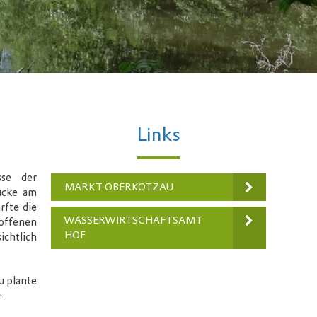
Links
sse der
MARKT OBERKOTZAU
ücke am
rfte die
WASSERWIRTSCHAFTSAMT
offenen
HOF
chtlich
u plante
: